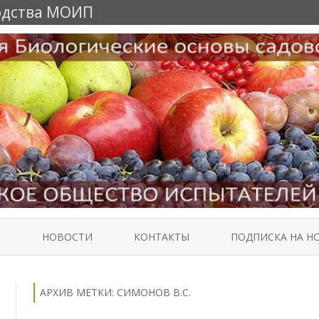
одства МОИП
Перейти
к
Т
НОВОСТИ
КОНТАКТЫ
ПОДПИСКА НА Н
содержимому
АРХИВ МЕТКИ:
СИМОНОВ В.С.