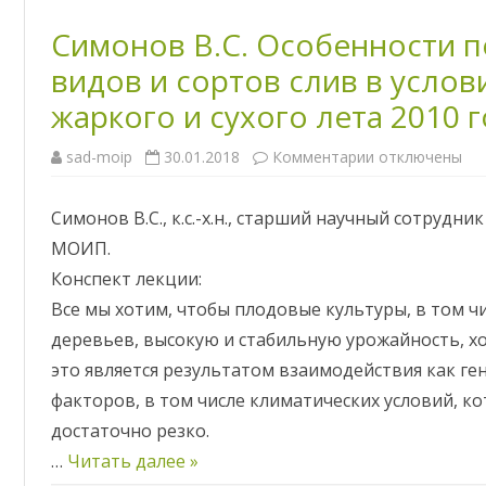
Симонов В.С. Особенности 
видов и сортов слив в услов
жаркого и сухого лета 2010 г
sad-moip
30.01.2018
Комментарии
к
отключены
з
а
п
Симонов В.С., к.с.-х.н., старший научный сотруд
и
с
МОИП.
и
С
Конспект лекции:
и
м
Все мы хотим, чтобы плодовые культуры, в том ч
о
н
деревьев, высокую и стабильную урожайность, х
о
в
это является результатом взаимодействия как ге
В
.
факторов, в том числе климатических условий, к
С
.
достаточно резко.
О
с
…
Читать далее »
о
б