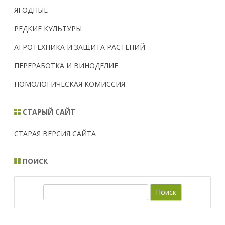
м
о
ЯГОДНЫЕ
в
к
РЕДКИЕ КУЛЬТУРЫ
и
а
б
АГРОТЕХНИКА И ЗАЩИТА РАСТЕНИЙ
р
и
ПЕРЕРАБОТКА И ВИНОДЕЛИЕ
к
о
с
ПОМОЛОГИЧЕСКАЯ КОМИССИЯ
о
в
и
п
СТАРЫЙ САЙТ
е
р
с
СТАРАЯ ВЕРСИЯ САЙТА
и
к
о
в
ПОИСК
в
2
0
1
П
7
г
о
о
д
и
у