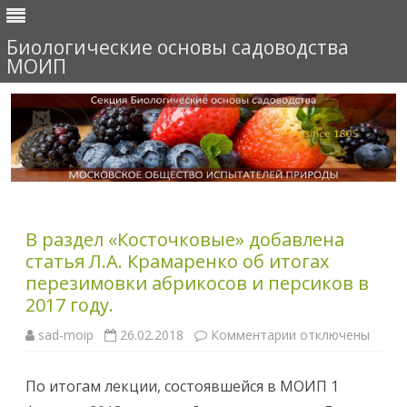
Биологические основы садоводства
МОИП
Перейти
к
содержимому
В раздел «Косточковые» добавлена
статья Л.А. Крамаренко об итогах
перезимовки абрикосов и персиков в
2017 году.
sad-moip
26.02.2018
Комментарии
к
отключены
з
а
п
По итогам лекции, состоявшейся в МОИП 1
и
с