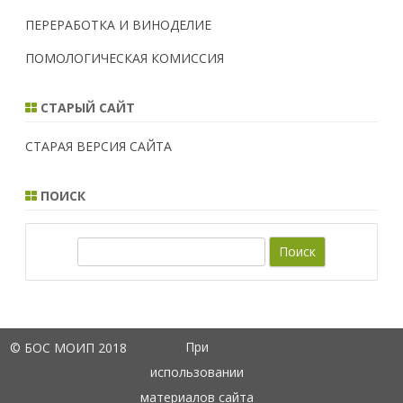
ПЕРЕРАБОТКА И ВИНОДЕЛИЕ
ПОМОЛОГИЧЕСКАЯ КОМИССИЯ
СТАРЫЙ САЙТ
СТАРАЯ ВЕРСИЯ САЙТА
ПОИСК
П
о
и
с
к
При
© БОС МОИП 2018
использовании
материалов сайта