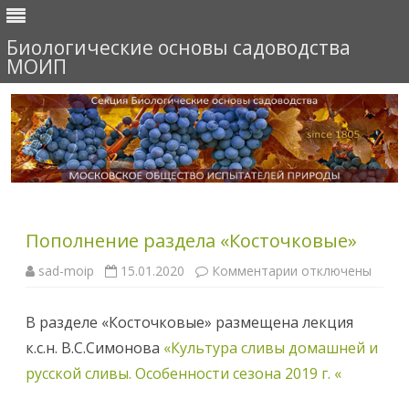
Биологические основы садоводства
МОИП
Перейти
к
содержимому
Пополнение раздела «Косточковые»
sad-moip
15.01.2020
Комментарии
к
отключены
з
а
п
В разделе «Косточковые» размещена лекция
и
с
к.с.н. В.С.Симонова
«Культура сливы домашней и
и
П
русской сливы. Особенности сезона 2019 г. «
о
п
о