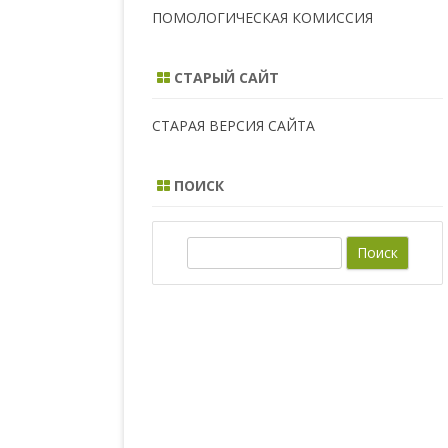
ПОМОЛОГИЧЕСКАЯ КОМИССИЯ
СТАРЫЙ САЙТ
СТАРАЯ ВЕРСИЯ САЙТА
ПОИСК
П
о
и
с
к