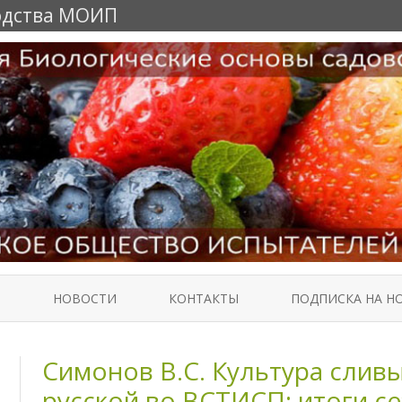
одства МОИП
Перейти
к
Т
НОВОСТИ
КОНТАКТЫ
ПОДПИСКА НА Н
содержимому
Симонов В.С. Культура слив
русской во ВСТИСП: итоги се