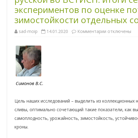
экспериментов по оценке п
зимостойкости отдельных со
sad-moip
14.01.2020
Комментарии
к
отключены
з
а
п
и
с
и
С
и
м
о
н
о
Симонов В.С.
в
В
.
С
Цель наших исследований – выделить из коллекционных н
.
К
сливы, оптимально сочетающий такие показатели, как вы
у
л
самоплодность, урожайность, зимостойкость, устойчиво
ь
т
кроны.
у
р