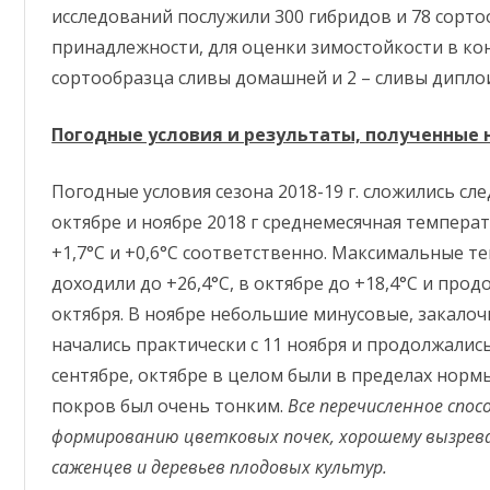
И
исследований послужили 300 гибридов и 78 сорт
С
П
принадлежности, для оценки зимостойкости в ко
:
и
сортообразца сливы домашней и 2 – сливы дипло
т
о
г
и
Погодные условия и результаты, полученные 
с
е
з
о
Погодные условия сезона 2018-19 г. сложились сл
н
а
октябре и ноябре 2018 г среднемесячная темпера
2
0
+1,7°С и +0,6°С соответственно. Максимальные т
1
9
доходили до +26,4°С, в октябре до +18,4°С и прод
г
о
октября. В ноябре небольшие минусовые, закалочн
д
а
начались практически с 11 ноября и продолжалис
и
э
сентябре, октябре в целом были в пределах норм
к
с
покров был очень тонким.
Все перечисленное
спос
п
е
формированию цветковых почек, хорошему вызрева
р
и
саженцев и деревьев плодовых культур.
м