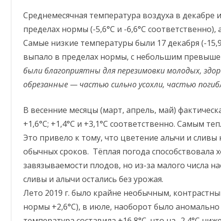
е
н
Среднемесячная температура воздуха в декабре и 
т
о
пределах нормы (-5,6°С и -6,6°С соответственно), 
в
п
Самые низкие температуры были 17 декабря (-15,9°С
о
о
выпало в пределах нормы, с небольшим превышен
ц
е
были благоприятны для перезимовки молодых, здор
н
к
обрезанные — частью сильно усохли, частью поги
е
п
о
т
В весенние месяцы (март, апрель, май) фактичес
е
н
+1,6°С; +1,4°С и +3,1°С соответственно. Самым теп
ц
и
Это привело к тому, что цветение алычи и сливы 
а
л
обычных сроков. Тёплая погода способствовала
а
з
завязываемости плодов, но из-за малого числа 
и
м
сливы и алычи остались без урожая.
о
с
Лето 2019 г. было крайне необычным, контрастн
т
о
нормы +2,6°С), в июле, наоборот было аномально
й
к
температура составила +16,8°С, что на -2,4°С ни