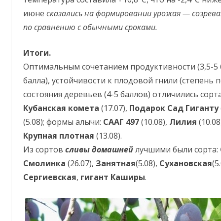
о
с
июне
сказались на формировании урожая — созреван
т
и
по сравнению с обычными сроками.
о
т
д
е
Итоги.
л
ь
Оптимальным сочетанием продуктивности (3,5-5 ба
н
ы
балла), устойчивости к плодовой гнили (степень 
х
с
состояния деревьев (4-5 баллов) отличились сорт
о
р
Кубанская комета
(17.07),
Подарок Сад Гиганту
т
о
(5.08); формы алычи:
СААГ 497
(10.08),
Лилия
(10.08
в
.
Крупная плотная
(13.08).
Из сортов
сливы домашней
лучшими были сорта:
Смолинка
(26.07),
Занятная
(5.08),
Сухановская
(5
Сергиевская
,
гигант Каширы
.