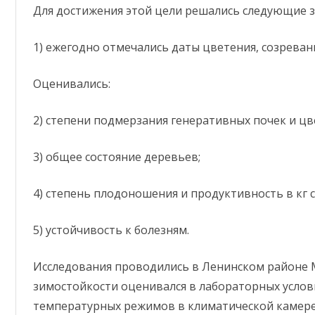
а
Для достижения этой цели решались следующие з
с
л
и
в
1) ежегодно отмечались даты цветения, созреван
ы
д
о
м
Оценивались:
а
ш
н
2) степени подмерзания генеративных почек и цв
е
й
и
с
3) общее состояние деревьев;
л
и
в
ы
4) степень плодоношения и продуктивность в кг с
р
у
с
с
5) устойчивость к болезням.
к
о
й
Исследования проводились в Ленинском районе 
в
о
зимостойкости оценивался в лабораторных усло
В
С
температурных режимов в климатической камере
Т