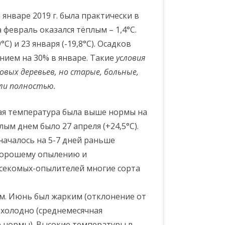
январе 2019 г. была практически в
а февраль оказался тёплым – 1,4°С.
) и 23 января (-19,8°С). Осадков
ием на 30% в январе. Такие
условия
овых деревьев, но старые, больные,
бли полностью.
кая температура была выше нормы на
лым днем было 27 апреля (+24,5°С).
началось на 5-7 дней раньше
 хорошему опылению и
насекомых-опылителей многие сорта
ым. Июнь был жарким (отклонение от
 холодно (среднемесячная
же нормы). Высокие температуры в