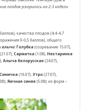
ие плодов ускорилось на 2-3 недели
ллов), качества плодов (4,4-4,7
поражения 0-0,5 баллов), общего
а
алычи
:
Голубка
(созревание 15.07),
(21.07),
Сарматка
(1.08),
Нектаринка
),
Алыча белорусская
(24.07),
Синичка
(16.07),
Утро
(27.07),
.08),
Яичная синяя
(5.08); из форм –