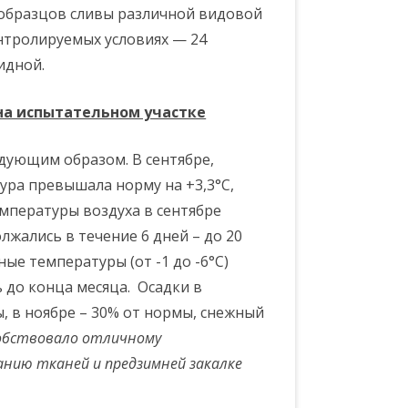
ообразцов сливы различной видовой
нтролируемых условиях — 24
идной.
на испытательном участке
едующим образом. В сентябре,
тура превышала норму на +3,3°С,
емпературы воздуха в сентябре
олжались в течение 6 дней – до 20
ые температуры (от -1 до -6°С)
ь до конца месяца. Осадки в
ы, в ноябре – 30% от нормы, снежный
обствовало отличному
нию тканей и предзимней закалке