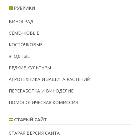
а
РУБРИКИ
б
р
ь
ВИНОГРАД
2
0
2
СЕМЕЧКОВЫЕ
3
г
.
КОСТОЧКОВЫЕ
ЯГОДНЫЕ
РЕДКИЕ КУЛЬТУРЫ
АГРОТЕХНИКА И ЗАЩИТА РАСТЕНИЙ
ПЕРЕРАБОТКА И ВИНОДЕЛИЕ
ПОМОЛОГИЧЕСКАЯ КОМИССИЯ
СТАРЫЙ САЙТ
СТАРАЯ ВЕРСИЯ САЙТА