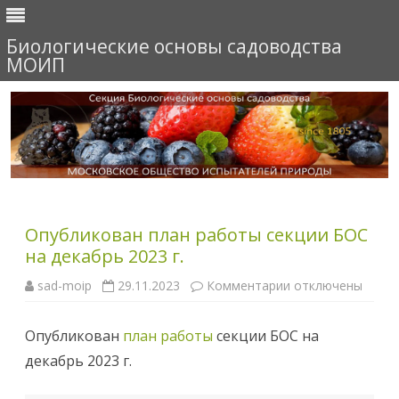
Биологические основы садоводства
МОИП
Перейти
к
содержимому
Опубликован план работы секции БОС
на декабрь 2023 г.
sad-moip
29.11.2023
Комментарии
к
отключены
з
а
п
Опубликован
план работы
секции БОС на
и
с
декабрь 2023 г.
и
О
п
у